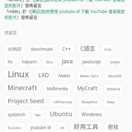
定的影片
〉發佈留言
「
mikki
」於〈
[筆記]如何使用 youtube-dl 下載 YouTube 會員限定
的影片
〉發佈留言
標籤雲
C語言
C++
3D列印
Benchmark
fcitx
Java
fio
hdparm
JavaScript
IBus
Jellyfin
Linux
LXD
Maker
Maker Faire
MariaDB
Minecraft
MyCraft
Multimedia
Network
Project Seed
rdiff-backup
Rsnapshot
Swap
Ubuntu
Windows
sysbench
Tips
好用工具
密技
youtube-dl
YouTube
zfs