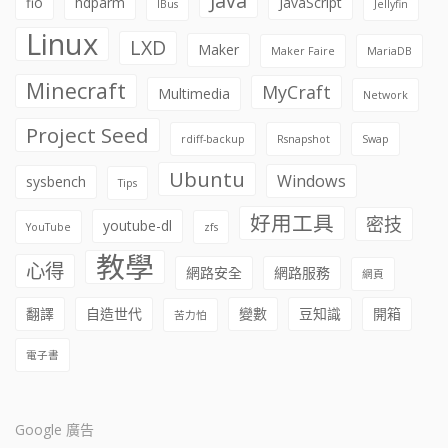
Java
fio
hdparm
JavaScript
IBus
Jellyfin
Linux
LXD
Maker
Maker Faire
MariaDB
Minecraft
MyCraft
Multimedia
Network
Project Seed
rdiff-backup
Rsnapshot
Swap
Ubuntu
Windows
sysbench
Tips
好用工具
密技
youtube-dl
YouTube
zfs
教學
心得
網路安全
網路服務
網頁
翻譯
自造世代
變數
豆知識
開箱
苦力怕
電子書
Google 廣告