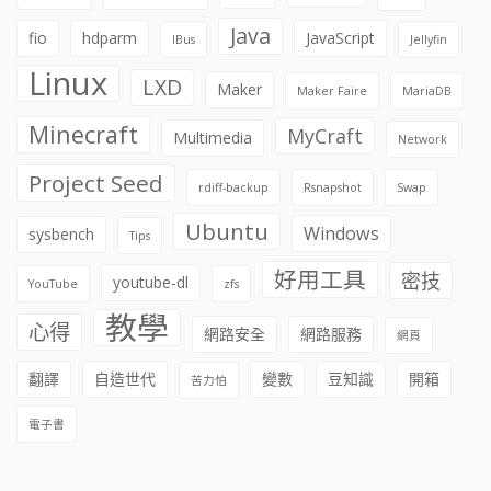
Java
fio
hdparm
JavaScript
IBus
Jellyfin
Linux
LXD
Maker
Maker Faire
MariaDB
Minecraft
MyCraft
Multimedia
Network
Project Seed
rdiff-backup
Rsnapshot
Swap
Ubuntu
Windows
sysbench
Tips
好用工具
密技
youtube-dl
YouTube
zfs
教學
心得
網路安全
網路服務
網頁
翻譯
自造世代
變數
豆知識
開箱
苦力怕
電子書