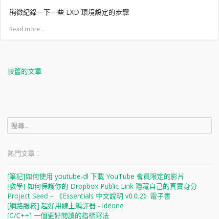
稍微紀錄一下一些 LXD 環境設定的步驟
Read more...
文
章
較舊的文章
導
覽
搜
尋
關
鍵
熱門文章︰
字:
[筆記]如何使用 youtube-dl 下載 YouTube 會員限定的影片
[教學] 如何保護你的 Dropbox Public Link 隱藏自己的真實身分
Project Seed – 《Essentials 中文說明 v0.0.2》電子書
[網路服務] 超好用線上編譯器 - ideone
[C/C++] 一個更好閱讀的指標寫法