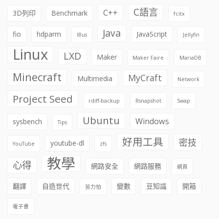
C語言
C++
3D列印
Benchmark
fcitx
Java
fio
hdparm
JavaScript
IBus
Jellyfin
Linux
LXD
Maker
Maker Faire
MariaDB
Minecraft
MyCraft
Multimedia
Network
Project Seed
rdiff-backup
Rsnapshot
Swap
Ubuntu
Windows
sysbench
Tips
好用工具
密技
youtube-dl
YouTube
zfs
教學
心得
網路安全
網路服務
網頁
翻譯
自造世代
變數
豆知識
開箱
苦力怕
電子書