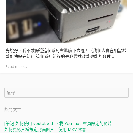
先說好，我不敢保證這個系列會繼續下去喔！（我個人實在相當希
望能快點完結） 這個系列紀錄的是我嘗試改善效能的各種…
Read more...
搜
尋
關
鍵
熱門文章︰
字:
[筆記]如何使用 youtube-dl 下載 YouTube 會員限定的影片
如何幫影片檔設定封面圖片 - 使用 MKV 容器