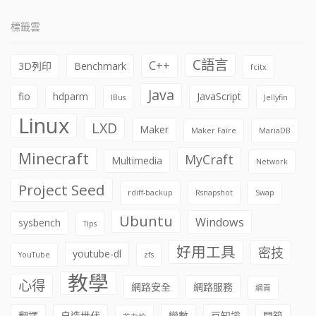
標籤雲
C語言
C++
3D列印
Benchmark
fcitx
Java
fio
hdparm
JavaScript
IBus
Jellyfin
Linux
LXD
Maker
Maker Faire
MariaDB
Minecraft
MyCraft
Multimedia
Network
Project Seed
rdiff-backup
Rsnapshot
Swap
Ubuntu
Windows
sysbench
Tips
好用工具
密技
youtube-dl
YouTube
zfs
教學
心得
網路安全
網路服務
網頁
翻譯
自造世代
變數
豆知識
開箱