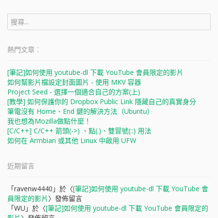
搜
尋
關
鍵
熱門文章︰
字:
[筆記]如何使用 youtube-dl 下載 YouTube 會員限定的影片
如何幫影片檔設定封面圖片 - 使用 MKV 容器
Project Seed - 選擇一個適合自己的方案(上)
[教學] 如何保護你的 Dropbox Public Link 隱藏自己的真實身分
筆電沒有 Home、End 鍵的解決方法（Ubuntu）
我也想為Mozilla做點什麼！
[C/C++] C/C++ 箭頭(->) 、點(.)、雙冒號(::) 用法
如何在 Armbian 或其他 Linux 中啟用 UFW
近期留言
「
ravenw4440
」於〈
[筆記]如何使用 youtube-dl 下載 YouTube 會
員限定的影片
〉發佈留言
「
WU
」於〈
[筆記]如何使用 youtube-dl 下載 YouTube 會員限定的
影片
〉發佈留言