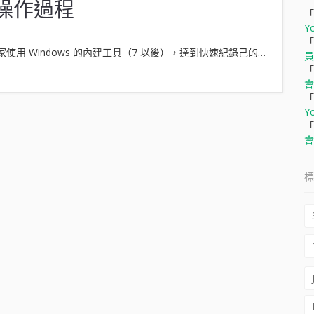
錄操作過程
「
Y
「
用 Windows 的內建工具（7 以後），達到快速紀錄己的…
員
「
會
「
Y
「
會
標