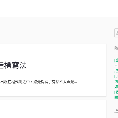
搜
尋
關
鍵
字
搜
尋
關
鍵
熱
字
[
的指標寫法
片
把
[
切
-> 出現在程式碼之中，總覺得看了有點不太直覺…
如
[
關
近