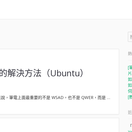
搜
尋
關
鍵
字
搜
尋
關
鍵
熱
字
[
鍵的解決方法（Ubuntu）
片
如
如
伺
[
，筆電上面最重要的不是 WSAD，也不是 QWER，而是 …
近
「
Y