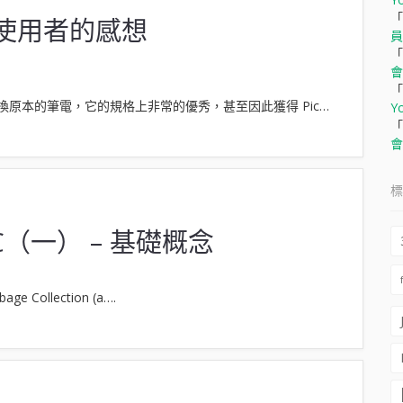
「
tu 使用者的感想
員
「
會
「
替換原本的筆電，它的規格上非常的優秀，甚至因此獲得 Pic…
Y
「
會
標
GC（一） – 基礎概念
Collection (a….