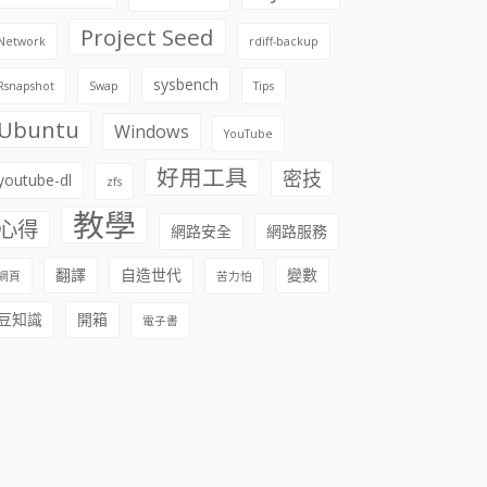
Project Seed
Network
rdiff-backup
sysbench
Rsnapshot
Swap
Tips
Ubuntu
Windows
YouTube
好用工具
密技
youtube-dl
zfs
教學
心得
網路安全
網路服務
翻譯
自造世代
變數
網頁
苦力怕
豆知識
開箱
電子書