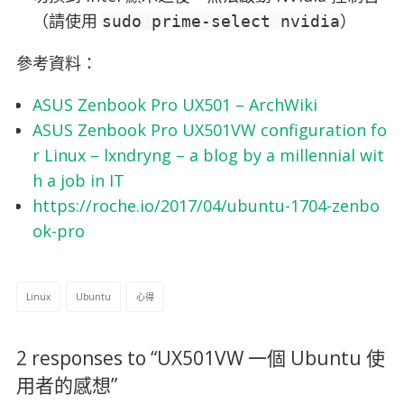
（請使用
）
sudo prime-select nvidia
參考資料：
ASUS Zenbook Pro UX501 – ArchWiki
ASUS Zenbook Pro UX501VW configuration fo
r Linux – lxndryng – a blog by a millennial wit
h a job in IT
https://roche.io/2017/04/ubuntu-1704-zenbo
ok-pro
Linux
Ubuntu
心得
2 responses to “
UX501VW 一個 Ubuntu 使
用者的感想
”