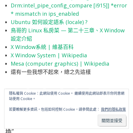
Drm:intel_pipe_config_compare [i915]] *error
* mismatch in ips_enabled
Ubuntu 如何設定語系 (locale) ?
鳥哥的 Linux 私房菜 — 第二十三章、X Window
設定介紹
X Window系統 | 維基百科
X Window System | Wikipedia
Mesa (computer graphics) | Wikipedia
還有一些我想不起來，總之先這樣
隱私權與 Cookie：此網站使用 Cookie。 繼續使用此網站即表示你同意網
Bumblebee
Linux
Nvidia
密技
教學
站使用 Cookie。
若要瞭解更多資訊，包括如何控制 Cookie，請參閱此處：
我們的隱私政策
2 responses to “
[Linux] 如何使用
Bumblebee 讓你的 Nvidia 筆電也有自動切
換
”