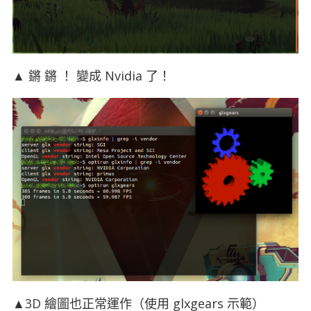
▲ 鏘 鏘 ！ 變成 Nvidia 了！
▲3D 繪圖也正常運作（使用 glxgears 示範）