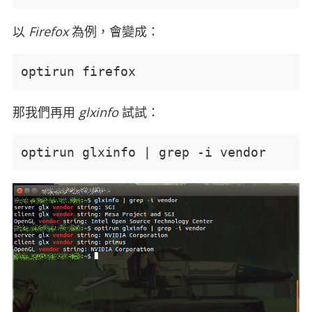
以
Firefox
為例，會變成：
optirun firefox
那我們再用
glxinfo
試試：
optirun glxinfo | grep -i vendor