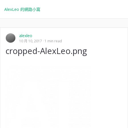
AlexLeo 的網路小窩
alexleo
10 月 10, 2017
1 min read
cropped-AlexLeo.png